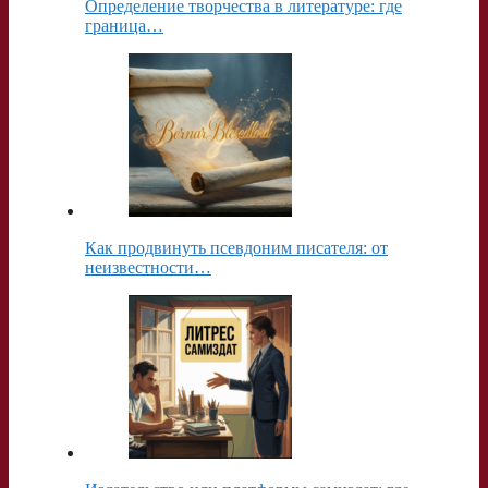
Определение творчества в литературе: где
граница…
Как продвинуть псевдоним писателя: от
неизвестности…