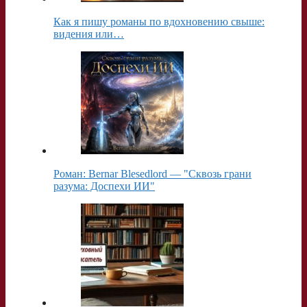
Как я пишу романы по вдохновению свыше:
видения или…
Роман: Bernar Blesedlord — "Сквозь грани
разума: Доспехи ИИ"