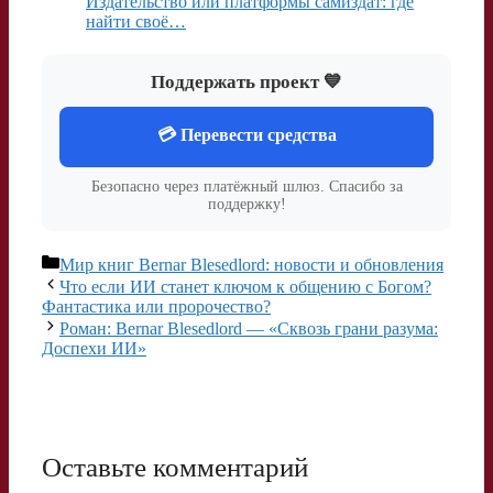
Издательство или платформы самиздат: где
найти своё…
Поддержать проект 💙
💳 Перевести средства
Безопасно через платёжный шлюз. Спасибо за
поддержку!
Рубрики
Мир книг Bernar Blesedlord: новости и обновления
Что если ИИ станет ключом к общению с Богом?
Фантастика или пророчество?
Роман: Bernar Blesedlord — «Сквозь грани разума:
Доспехи ИИ»
Оставьте комментарий