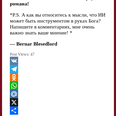
романа!
*P.S. А как вы относитесь к мысли, что ИИ
может быть инструментом в руках Бога?
Напишите в комментариях, мне очень
важно знать ваше мнение! *
— Bernar Blesedlord
Post Views:
47
V
K
T
e
O
l
d
W
e
n
h
M
g
o
a
a
X