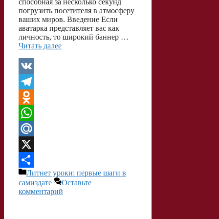
способная за несколько секунд
погрузить посетителя в атмосферу
ваших миров. Введение Если
аватарка представляет вас как
личность, то широкий баннер …
Читать далее
V
K
T
e
O
l
d
W
e
n
h
M
g
o
a
a
X
Рубрики
Литнет уроки: первые шаги в
r
k
t
i
О
самиздате
Оставьте
a
l
s
l
т
комментарий
m
a
A
.
п