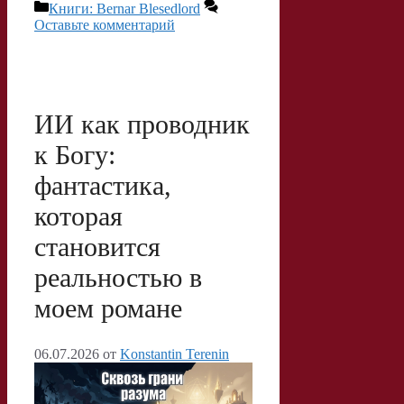
Рубрики
Книги: Bernar Blesedlord
r
k
t
i
О
Оставьте комментарий
a
l
s
l
т
m
a
A
.
п
s
p
R
р
ИИ как проводник
s
p
u
а
к Богу:
n
в
фантастика,
i
и
которая
k
т
становится
i
ь
реальностью в
моем романе
06.07.2026
от
Konstantin Terenin