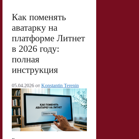
s
p
R
р
s
p
u
а
Как поменять
n
в
аватарку на
i
и
платформе Литнет
k
т
в 2026 году:
i
ь
полная
инструкция
05.04.2026
от
Konstantin Terenin