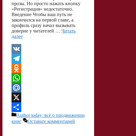
прозы. Но просто нажать кнопку
«Регистрация» недостаточно.
Введение Чтобы ваш путь не
закончился на первой главе, а
профиль сразу начал вызывать
доверие у читателей …
Читать
далее
V
K
T
e
O
l
d
W
e
n
h
M
g
o
a
a
X
Рубрики
Author today: всё о продвижении
r
k
t
i
О
книг
Оставьте комментарий
a
l
s
l
т