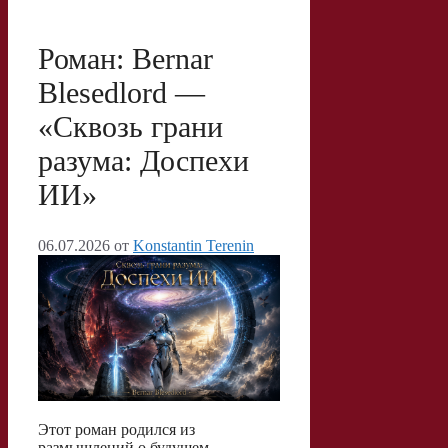
Роман: Bernar
Blesedlord —
«Сквозь грани
разума: Доспехи
ИИ»
06.07.2026
от
Konstantin Terenin
Этот роман родился из
размышлений о будущем