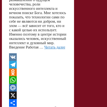
человечества, роли
искусственного интеллекта и
вечном поиске Бога. Мне хотелось
показать, что технологии сами по
себе не являются ни добром, ни
злом — всё зависит от того, кто и
с какой целью их использует.
Именно поэтому в центре истории
оказались человек, искусственный
интеллект и духовный мир.
Введение Работая …
Читать далее
V
K
T
e
O
l
d
W
e
n
h
M
g
o
a
a
X