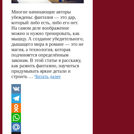
Многие начинающие авторы
убеждены: фантазия — это дар,
который либо есть, либо его нет.
На самом деле воображение
можно и нужно тренировать, как
мышцу. А создание убедительного,
дышащего мира в романе — это не
магия, а технология, которая
подчиняется определённым
законам. В этой статье я расскажу,
как развить фантазию, научиться
придумывать яркие детали и
строить …
Читать далее
V
K
T
e
O
l
d
W