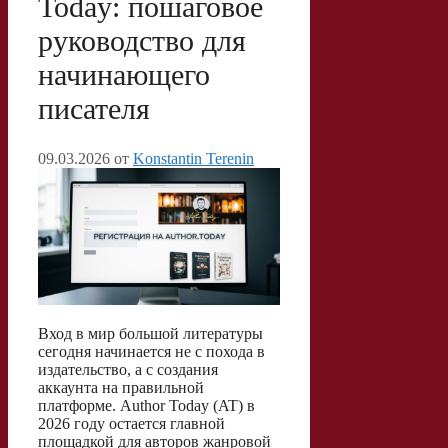
Today: пошаговое
i
и
руководство для
k
т
начинающего
i
ь
писателя
09.03.2026
от
Konstantin Terenin
Вход в мир большой литературы
сегодня начинается не с похода в
издательство, а с создания
аккаунта на правильной
платформе. Author Today (AT) в
2026 году остается главной
площадкой для авторов жанровой