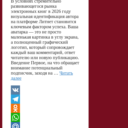
В условиях стремительно
развивающегося рынка
электронных книг в 2026 году
визуальная идентификация автора
на платформе Литнет становится
ключевым фактором успеха. Ваша
аватарка — это не просто
маленькая картинка в углу экрана,
а полноценный графический
логотип, который сопровождает
каждый ваш комментарий, ответ
читателю или новую публикацию.
Введение Первое, на что обращает
внимание потенциальный
подписчик, заходя на …
Читать
далее
V
K
T
e
O
l
d
W