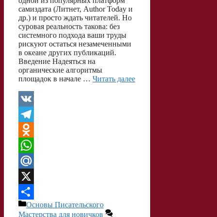
одной из популярных платформ
самиздата (Литнет, Author Today и
др.) и просто ждать читателей. Но
суровая реальность такова: без
системного подхода ваши труды
рискуют остаться незамеченными
в океане других публикаций.
Введение Надеяться на
органические алгоритмы
площадок в начале …
Читать далее
V
K
T
e
O
l
d
W
e
n
h
M
g
o
a
a
X
Рубрики
Основы Писательского
r
k
t
i
О
Мастерства для новичков