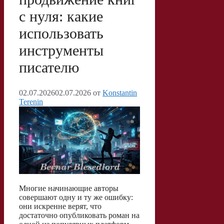
i
и
с нуля: какие
k
т
использовать
i
ь
инструменты
писателю
02.07.2026
02.07.2026
от
Konstantin
Terenin
Многие начинающие авторы
совершают одну и ту же ошибку:
они искренне верят, что
достаточно опубликовать роман на