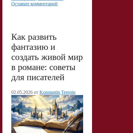
a
l
s
l
т
Оставьте комментарий
m
a
A
.
п
s
p
R
р
s
p
u
а
Как развить
n
в
фантазию и
i
и
создать живой мир
k
т
в романе: советы
i
ь
для писателей
02.05.2026
от
Konstantin Terenin