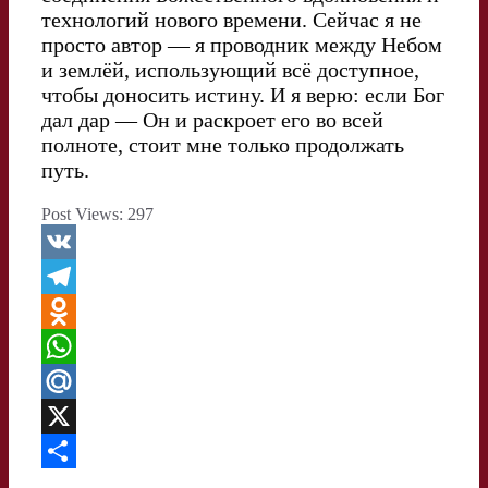
технологий нового времени. Сейчас я не
просто автор — я проводник между Небом
и землёй, использующий всё доступное,
чтобы доносить истину. И я верю: если Бог
дал дар — Он и раскроет его во всей
полноте, стоит мне только продолжать
путь.
Post Views:
297
V
K
T
e
O
l
d
W
e
n
h
M
g
o
a
a
X
r
k
t
i
О