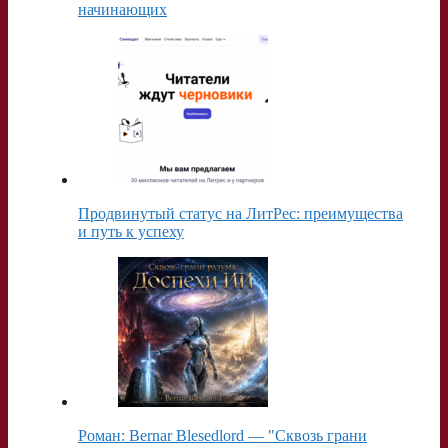
начинающих
Продвинутый статус на ЛитРес: преимущества
и путь к успеху
Роман: Bernar Blesedlord — "Сквозь грани