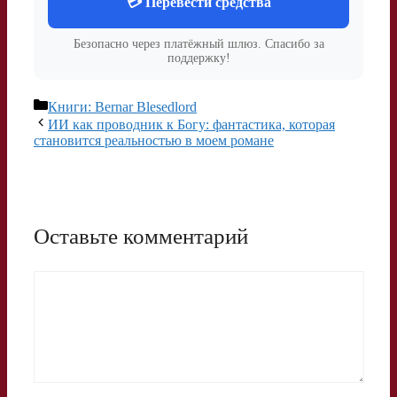
💳 Перевести средства
Безопасно через платёжный шлюз. Спасибо за
поддержку!
Рубрики
Книги: Bernar Blesedlord
ИИ как проводник к Богу: фантастика, которая
становится реальностью в моем романе
Оставьте комментарий
Комментарий