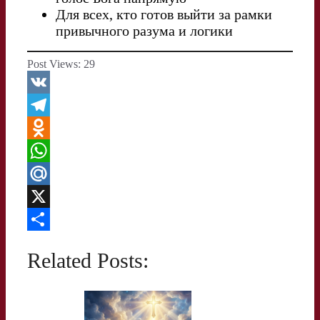
Для всех, кто готов выйти за рамки
привычного разума и логики
Post Views:
29
V
K
T
e
O
l
d
W
e
n
h
M
g
o
a
a
X
r
k
t
i
О
Related Posts:
a
l
s
l
т
m
a
A
.
п
s
p
R
р