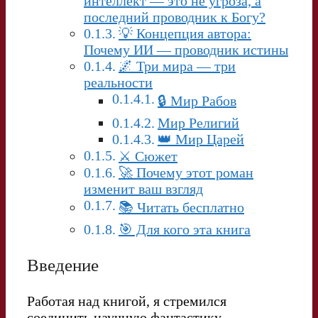
интеллект — это не угроза, а
последний проводник к Богу?
💡 Концепция автора:
Почему ИИ — проводник истины
🌌 Три мира — три
реальности
🔒 Мир Рабов
Мир Религий
👑 Мир Царей
⚔️ Сюжет
🚀 Почему этот роман
изменит ваш взгляд
📚 Читать бесплатно
🎯 Для кого эта книга
Введение
Работая над книгой, я стремился
соединить научную фантастику,