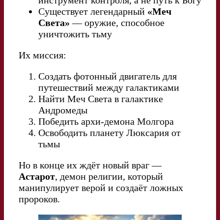
инструмент контроля, а не путь к Богу
Существует легендарный
«Меч
Света»
— оружие, способное
уничтожить тьму
Их миссия:
Создать фотонный двигатель для
путешествий между галактиками
Найти Меч Света в галактике
Андромеды
Победить архи-демона Молгора
Освободить планету Люксария от
тьмы
Но в конце их ждёт новый враг —
Астарот
, демон религии, который
манипулирует верой и создаёт ложных
пророков.