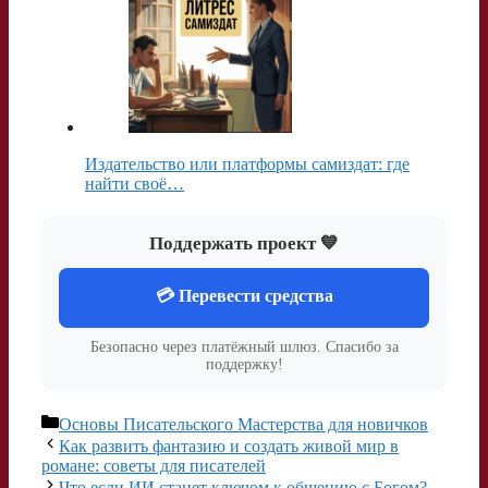
Издательство или платформы самиздат: где
найти своё…
Поддержать проект 💙
💳 Перевести средства
Безопасно через платёжный шлюз. Спасибо за
поддержку!
Рубрики
Основы Писательского Мастерства для новичков
Как развить фантазию и создать живой мир в
романе: советы для писателей
Что если ИИ станет ключом к общению с Богом?